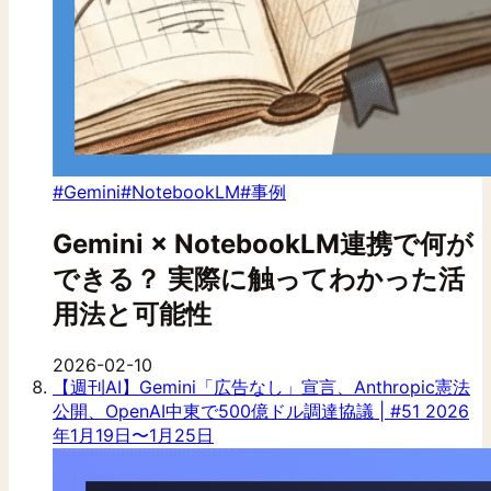
#Gemini
#NotebookLM
#事例
Gemini × NotebookLM連携で何が
できる？ 実際に触ってわかった活
用法と可能性
2026-02-10
【週刊AI】Gemini「広告なし」宣言、Anthropic憲法
公開、OpenAI中東で500億ドル調達協議 | #51 2026
年1月19日〜1月25日