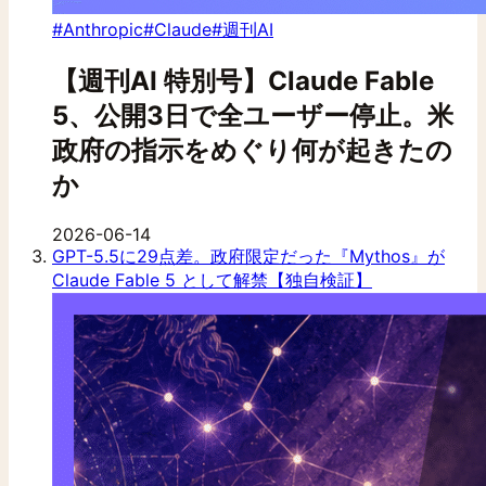
#Anthropic
#Claude
#週刊AI
【週刊AI 特別号】Claude Fable
5、公開3日で全ユーザー停止。米
政府の指示をめぐり何が起きたの
か
2026-06-14
GPT-5.5に29点差。政府限定だった『Mythos』が
Claude Fable 5 として解禁【独自検証】