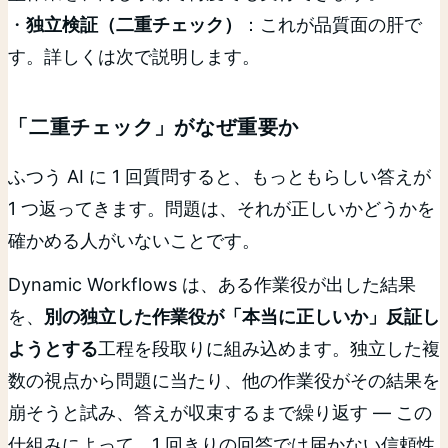
・
独立検証（二重チェック）
：これが品質面の肝で
す。詳しくは次で説明します。
「二重チェック」がなぜ重要か
ふつう AI に 1 回質問すると、もっともらしい答えが
1 つ返ってきます。問題は、それが正しいかどうかを
確かめる人がいないことです。
Dynamic Workflows は、ある作業役が出した結果
を、
別の独立した作業役が「本当に正しいか」反証し
ようとする
工程を段取りに組み込めます。独立した複
数の視点から問題に当たり、他の作業役がその結果を
崩そうと試み、答えが収束するまで繰り返す ― この
仕組みによって、1 回きりの回答では届かない信頼性