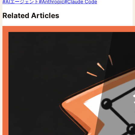
#
AIエージェント
#
Anthropic
#
Claude Code
Related Articles