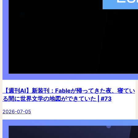
【週刊AI】新装刊：Fableが帰ってきた夜、寝てい
る間に世界文学の地図ができていた | #73
2026-07-05