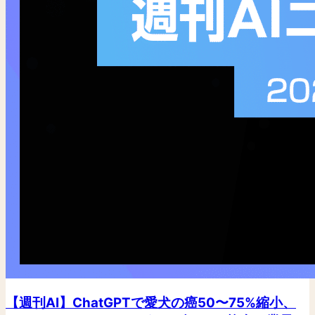
【週刊AI】ChatGPTで愛犬の癌50〜75%縮小、