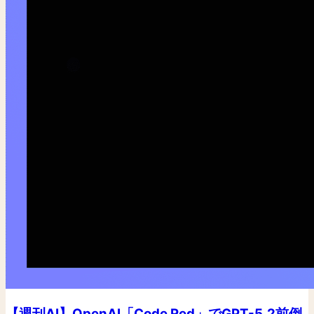
【週刊AI】OpenAI「Code Red」でGPT-5.2前倒