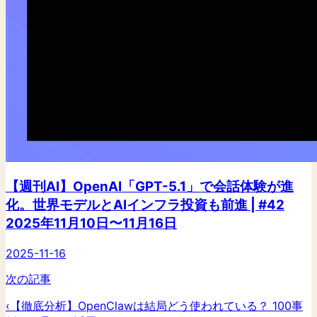
【週刊AI】OpenAI「GPT-5.1」で会話体験が進
化。世界モデルとAIインフラ投資も前進 | #42
2025年11月10日〜11月16日
2025-11-16
次の記事
‹
【徹底分析】OpenClawは結局どう使われている？ 100事