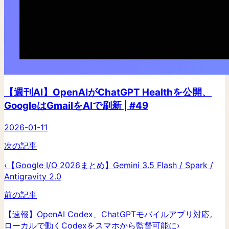
【週刊AI】OpenAIがChatGPT Healthを公開、
GoogleはGmailをAIで刷新 | #49
2026-01-11
次の記事
‹
【Google I/O 2026まとめ】Gemini 3.5 Flash / Spark /
Antigravity 2.0
前の記事
【速報】OpenAI Codex、ChatGPTモバイルアプリ対応。
ローカルで動くCodexをスマホから監督可能に
›