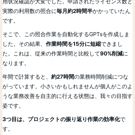
用状況確認が大変でした。申請されたライセンス数と
実際の利用数の照合に
毎月約2時間半
かかっていたん
です。
そこで、この照合作業を自動化するGPTsを作成しま
した。その結果、
作業時間を15分に短縮
できまし
た。これは、従来の作業時間と比較して
90%削減
に
なります。
年間で計算すると、
約27時間
の業務時間削減につな
がっています。小さいかもしれませんが個人がこのよ
うな業務改善を自主的に行える状態は、我々の目指す
姿です。
3つ目は、プロジェクトの振り返り作業の効率化
で
す。