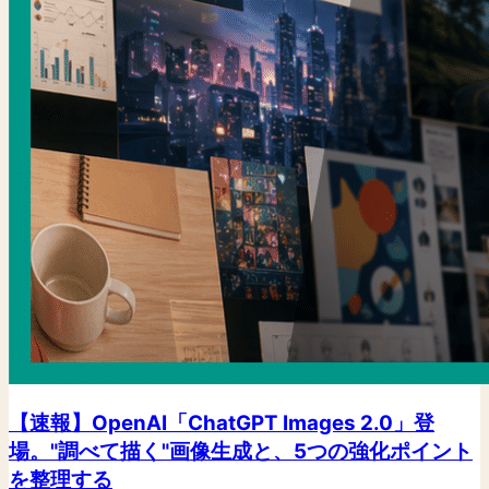
【速報】OpenAI「ChatGPT Images 2.0」登
場。"調べて描く"画像生成と、5つの強化ポイント
を整理する