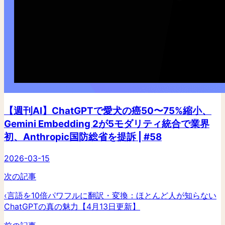
【週刊AI】ChatGPTで愛犬の癌50〜75%縮小、
Gemini Embedding 2が5モダリティ統合で業界
初、Anthropic国防総省を提訴 | #58
2026-03-15
次の記事
‹
言語を10倍パワフルに翻訳・変換：ほとんど人が知らない
ChatGPTの真の魅力【4月13日更新】