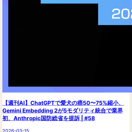
【週刊AI】ChatGPTで愛犬の癌50〜75%縮小、
Gemini Embedding 2が5モダリティ統合で業界
初、Anthropic国防総省を提訴 | #58
2026-03-15