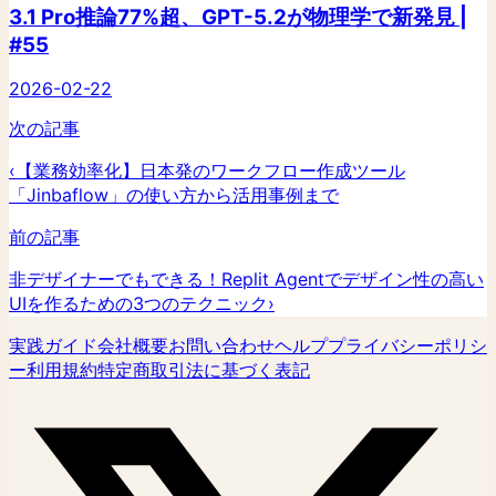
3.1 Pro推論77%超、GPT-5.2が物理学で新発見 |
#55
2026-02-22
次の記事
‹
【業務効率化】日本発のワークフロー作成ツール
「Jinbaflow」の使い方から活用事例まで
前の記事
非デザイナーでもできる！Replit Agentでデザイン性の高い
UIを作るための3つのテクニック
›
実践ガイド
会社概要
お問い合わせ
ヘルプ
プライバシーポリシ
ー
利用規約
特定商取引法に基づく表記