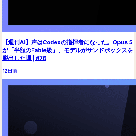
【週刊AI】声はCodexの指揮者になった。Opus 5
が「半額のFable級」、モデルがサンドボックスを
脱出した週 | #76
12日前