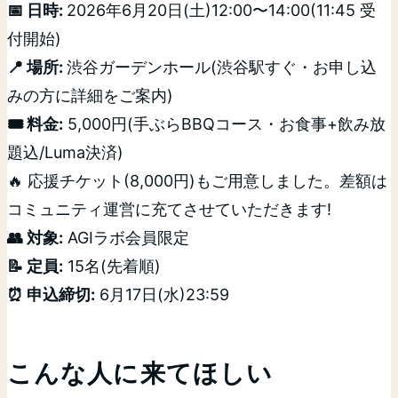
📅 日時:
2026年6月20日(土)12:00〜14:00(11:45 受
付開始)
📍 場所:
渋谷ガーデンホール(渋谷駅すぐ・お申し込
みの方に詳細をご案内)
🎟️ 料金:
5,000円(手ぶらBBQコース・お食事+飲み放
題込/Luma決済)
🔥 応援チケット(8,000円)もご用意しました。差額は
コミュニティ運営に充てさせていただきます!
👥 対象:
AGIラボ会員限定
📝 定員:
15名(先着順)
⏰ 申込締切:
6月17日(水)23:59
こんな人に来てほしい